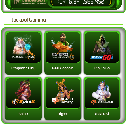
Jackpot Gaming
Pragmatic Play
ReelKingdom
Play'n Go
Spinix
Bigpot
YGGDrasil