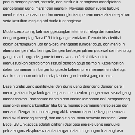
penuh dengan planet, asteroid, dan stasiun luar angkasa menciptakan
pengalaman yang imersif dan menarik. Navigasi dalam ruang terbuka
memberikan sensasi unik dan memungkinkan pemain merasakan keajaiban
serta kesulitan menjelajahi dunia luar angkasa.
Mode space sering kali menggabungkan elemen strategi dan simulasi
dengan gameplay Baca138 Link yang mendalam. Pemain bisa terlibat
dalam pertempuran luar angkasa, mengelola sumber daya, dan menjalin
aliansi dengan faksi lainnya. Dengan berbagai pilihan pesawat dan teknologi
yang bisa di-upgrade, game ini menawarkan fleksibilitas untuk
menyesuaikan pengalaman sesuai dengan gaya bermain. Keberhasilan
dalam permainan ini bergantung pada keterampilan manajemen, strategi,
dan kemampuan untuk beradaptasi dengan kondisi yang dinamis.
Desain grafis yang spektakuler dan dunia yang dirancang dengan detail
meningkatkan daya tarik game space, memberikan pengalaman visual yang
mengesankan. Pembaruan berkala dan konten tambahan dari pengembang
sering kali memperkenalkan fitur baru, menjaga permainan tetap segar dan
menarik. Dengan komunitas yang aktif, pemain dapat berbagi penemuan,
berdiskusi tentang strategi, dan menjelajahi alam semesta bersama. Game
Baca138 Link space adalah pilihan ideal bagi mereka yang menyukai
petualangan, eksplorasi, dan tantangan dalam lingkungan luar angkasa