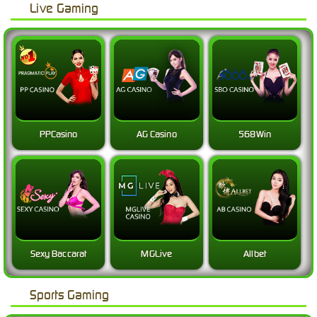
Live Gaming
PPCasino
AG Casino
568Win
Sexy Baccarat
MGLive
Allbet
Sports Gaming