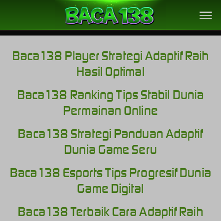
Link Alternatif
Baca138 Player Strategi Adaptif Raih
Hasil Optimal
Baca138 Ranking Tips Stabil Dunia
Permainan Online
Baca138 Strategi Panduan Adaptif
Dunia Game Seru
Baca138 Esports Tips Progresif Dunia
Game Digital
Baca138 Terbaik Cara Adaptif Raih